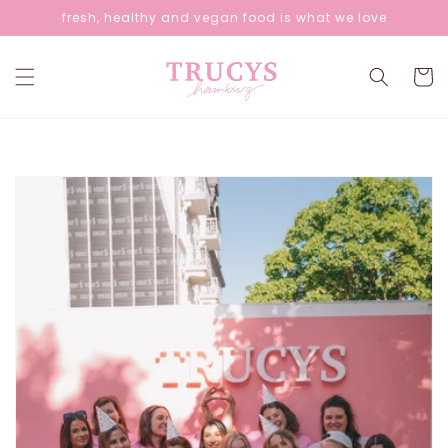
Direkt
fresh, healthy and vegan food is what we love
zum
Inhalt
Warenko